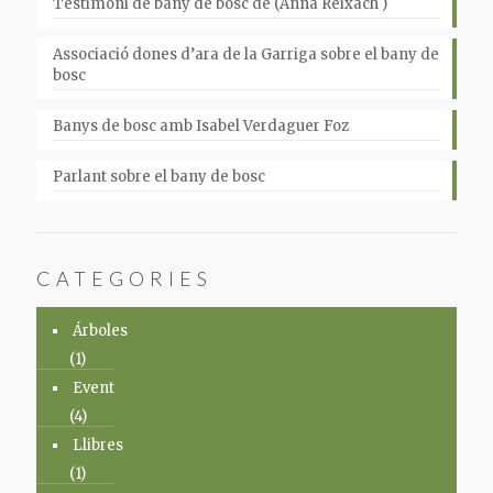
Testimoni de bany de bosc de (Anna Reixach )
Associació dones d’ara de la Garriga sobre el bany de
bosc
Banys de bosc amb Isabel Verdaguer Foz
Parlant sobre el bany de bosc
CATEGORIES
Árboles
(1)
Event
(4)
Llibres
(1)