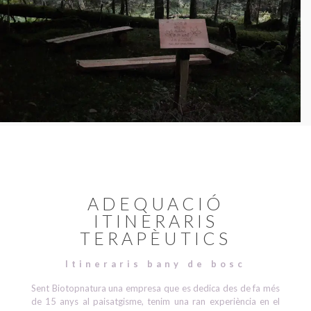
ADEQUACIÓ
ITINERARIS
TERAPÈUTICS
Itineraris bany de bosc
Sent Biotopnatura una empresa que es dedica des de fa més
de 15 anys al paisatgisme, tenim una ran experiència en el